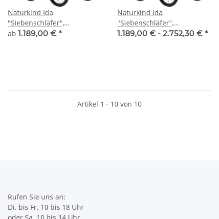
Naturkind Ida
Naturkind Ida
"Siebenschläfer",
"Siebenschläfer",
Sportwagen
Sportwagen, vegan
ab
1.189,00 €
*
1.189,00 € -
2.752,30 €
*
Artikel 1 - 10 von 10
Rufen Sie uns an:
Di. bis Fr. 10 bis 18 Uhr
oder Sa. 10 bis 14 Uhr