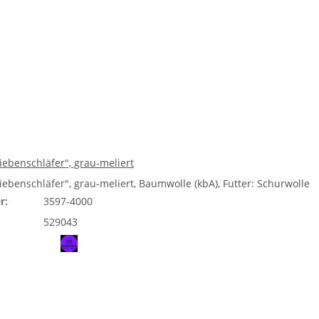
iebenschläfer", grau-meliert
iebenschläfer", grau-meliert, Baumwolle (kbA), Futter: Schurwolle
r:
3597-4000
529043