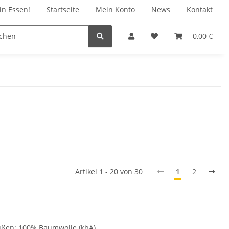
in Essen!
Startseite
Mein Konto
News
Kontakt
ile
Infos
Geschäft in Essen
0,00 €
Artikel 1 - 20 von 30
1
2
außen: 100% Baumwolle (kbA)