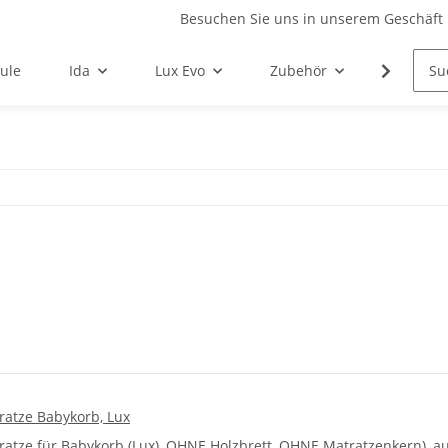
Besuchen Sie uns in unserem Geschäft 
ule
Ida
Lux Evo
Zubehör
Ersatzte
ratze Babykorb, Lux
ratze für Babykorb (Lux), OHNE Holzbrett, OHNE Matratzenkern), 