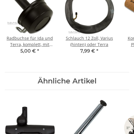
Radbuchse für Ida und
Schlauch 12 Zoll, Varius
Kor
Terra, komplett, mit
(hinten) oder Terra
P
Splint
5,00 €
*
7,99 €
*
Ähnliche Artikel