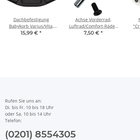
Dachbefestigung
Achse Vorderrad,
Babykorb Varius/Vita,
Luftrad/Comfort-Räder,
"C
links
Varius
15,99 €
*
7,50 €
*
Rufen Sie uns an:
Di. bis Fr. 10 bis 18 Uhr
oder Sa. 10 bis 14 Uhr
Telefon:
(0201) 8554305