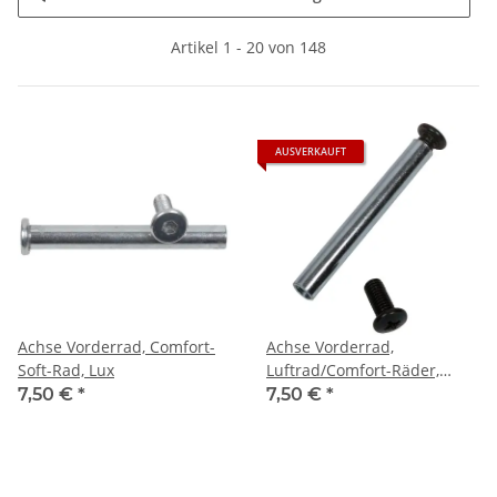
Artikel 1 - 20 von 148
AUSVERKAUFT
Achse Vorderrad, Comfort-
Achse Vorderrad,
Soft-Rad, Lux
Luftrad/Comfort-Räder,
Varius
7,50 €
*
7,50 €
*