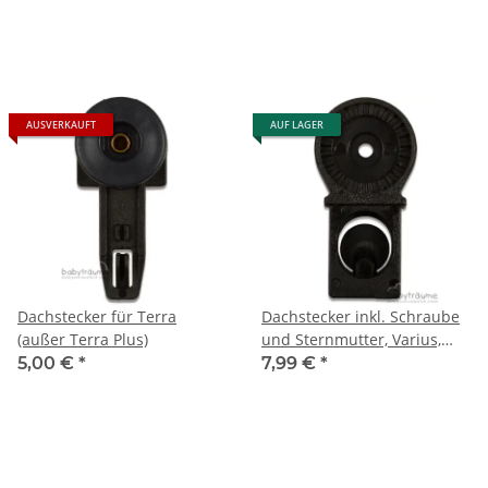
AUSVERKAUFT
AUF LAGER
Dachstecker für Terra
Dachstecker inkl. Schraube
(außer Terra Plus)
und Sternmutter, Varius,
Vita, Terra plus
5,00 €
*
7,99 €
*