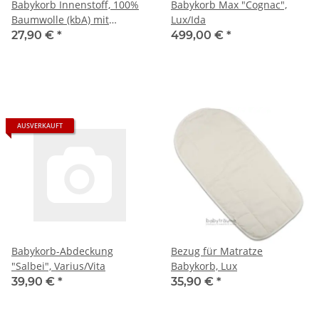
Babykorb Innenstoff, 100%
Babykorb Max "Cognac",
Baumwolle (kbA) mit
Lux/Ida
Spannrand am oberen
27,90 €
*
499,00 €
*
Rand, naturfarben
AUSVERKAUFT
Babykorb-Abdeckung
Bezug für Matratze
"Salbei", Varius/Vita
Babykorb, Lux
39,90 €
*
35,90 €
*