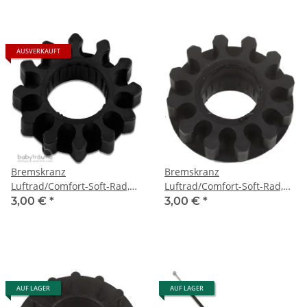
AUSVERKAUFT
Bremskranz
Bremskranz
Luftrad/Comfort-Soft-Rad,
Luftrad/Comfort-Soft-Rad,
Varius/Lux
Vita
3,00 €
*
3,00 €
*
AUF LAGER
AUF LAGER