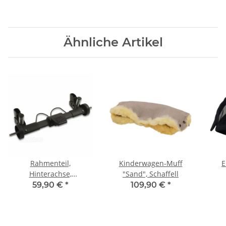
Ähnliche Artikel
Rahmenteil,
Kinderwagen-Muff
E
Hinterachse,
"Sand", Schaffell
Varius/Varius Pro,
59,90 €
*
109,90 €
*
schwarz