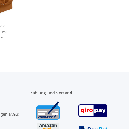
ax
/Ida
€
*
Zahlung und Versand
ngen (AGB)