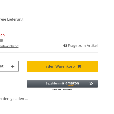
reie Lieferung
den
lt
Frage zum Artikel
d abweichend)
et
In den Warenkorb
den geladen ...