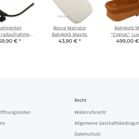
ahmenteil,
Bezug Matratze
Babykorb M
rradaufnahmen,
Babykorb Max/XL
"Cognac", Lux
us/Varius Pro,
59,90 €
*
43,90 €
*
499,00 
schwarz
Recht
Öffnungszeiten
Widerrufsrecht
uns
Allgemeine Geschäftsbedingu
Datenschutz