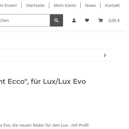
in Essen!
Startseite
Mein Konto
News
Kontakt
ile
Infos
Geschäft in Essen
0,00 €
ht Ecco", für Lux/Lux Evo
ux Evo, die neuen Räder für den Lux - mit Profil