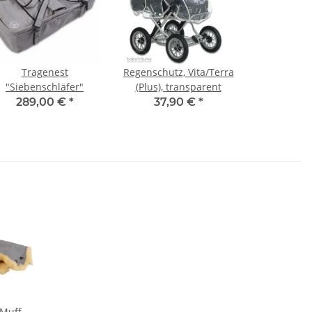
Tragenest
Regenschutz, Vita/Terra
"Siebenschläfer"
(Plus), transparent
289,00 €
*
37,90 €
*
Muff