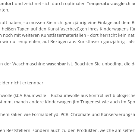
komfort
und zeichnet sich durch optimalen
Temperaturausgleich
a
nten.
uft haben, so müssen Sie nicht ganzjährig eine Einlage auf dem 
n heißen Tagen auf den Kunstfaserbezügen Ihres Kinderwagens fürch
 noch mit weiteren Kunstfasermaterialien - dort herrscht kein na
wir nur empfehlen, auf Bezügen aus Kunstfasern ganzjährig - also 
e in der Waschmaschine
waschbar
ist. Beachten Sie unbedingt die d
eider nicht erkennbar.
umwolle (kbA-Baumwolle = Biobaumwolle aus kontrolliert biologisc
timmt manch andere Kinderwagen (im Tragenest wie auch im Sport
hemikalien wie Formaldehyd, PCB, Chromate und Konservierungsm
ten Beststellern, sondern auch zu den Produkten, welche am selte