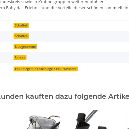
eundeskreis sowie in Krabbelgruppen weiterempfohlen!
em Baby das Erlebnis und die Vorteile dieser schönen Lammfellein
Schaffell
Schaffell
Neugeborene
Unisex
Fell-Pflege für Felleinlage + Fell-Fußsäcke
unden kauften dazu folgende Artike