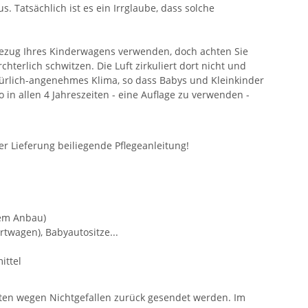
us. Tatsächlich ist es ein Irrglaube, dass solche
Bezug Ihres Kinderwagens verwenden, doch achten Sie
terlich schwitzen. Die Luft zirkuliert dort nicht und
türlich-angenehmes Klima, so dass Babys und Kleinkinder
in allen 4 Jahreszeiten - eine Auflage zu verwenden -
er Lieferung beiliegende Pflegeanleitung!
hem Anbau)
wagen), Babyautositze...
ittel
sten wegen Nichtgefallen zurück gesendet werden. Im