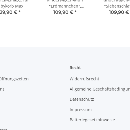
abykorb Max
"Erdmännchen",
"Siebenschläf
Schaffell, Naturkind
Schaffell
129,90 €
*
109,90 €
*
109,90 
Kinderwagen
Recht
Öffnungszeiten
Widerrufsrecht
uns
Allgemeine Geschäftsbedingu
Datenschutz
Impressum
Batteriegesetzhinweise