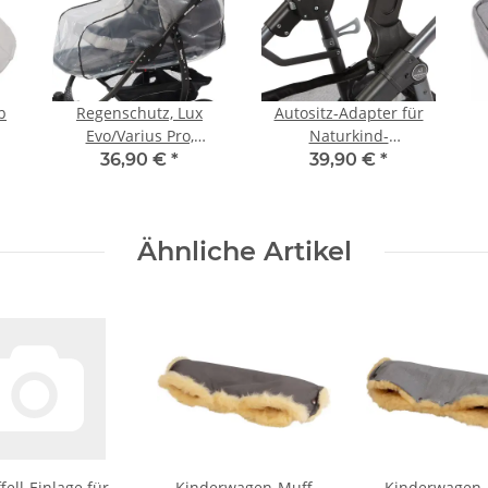
b
Regenschutz, Lux
Autositz-Adapter für
Evo/Varius Pro,
Naturkind-
transparent
Kinderwagen Lux und
36,90 €
*
39,90 €
*
Ida, u.a. passend
MaxiCosi, Cybex, Kiddy
Ähnliche Artikel
fell-Einlage für
Kinderwagen-Muff
Kinderwagen-