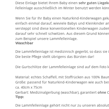
Diese Einlage bietet Ihrem Baby einen
sehr guten Liege
Felleinlage ausschließlich im Winter benutzt werden kön
Wenn Sie für Ihr Baby einen Naturkind-Kinderwagen geka
einfach einmal darauf, wieviele Babys und Kleinkinder a
versteppt sind diese konventionellen Kinderwagen zudem
darauf sehr schnell schwitzen. Aus diesem Grund können 
zum Beispiel unsere Lammfelleinlage.
Waschbar
Die Lammfelleinlage ist medizinisch gegerbt, so dass si
Die beste Pflege stellt übrigens das Bürsten dar!
Die Gurtschlitze der Lammfelleinlage sind auf dem Foto l
Material: echtes Schaffell, mit Stoffrücken aus 100% Ba
Größe: passend für Naturkind-Kinderwagen wie auch bes
ca. 40cm x 75cm
Gerbart: Medizinalgerbung (waschbar), garantiert
ohne
C
Tipp:
Die Lammfelleinlage gehört nicht nur zu unseren absolu