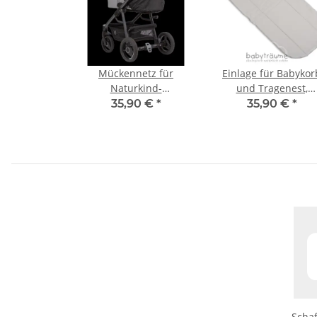
Mückennetz für
Einlage für Babykor
Naturkind-
und Tragenest,
Kinderwagen,
Schurwolle
35,90 €
*
35,90 €
*
Baumwolle
Schaf