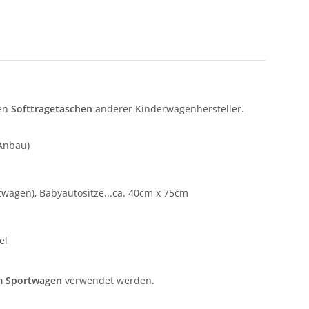
ten
Softtragetaschen
anderer Kinderwagenhersteller.
 Anbau)
agen), Babyautositze...ca. 40cm x 75cm
el
m Sportwagen
verwendet werden.