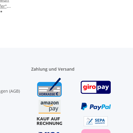
er",
€
*
Zahlung und Versand
ngen (AGB)