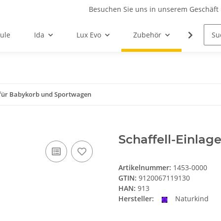
Besuchen Sie uns in unserem Geschäft 
ule
Ida
Lux Evo
Zubehör
Ersatzte
e für Babykorb und Sportwagen
Schaffell-Einla
Artikelnummer:
1453-0000
GTIN:
9120067119130
HAN:
913
Hersteller:
Naturkind