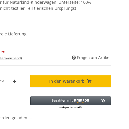
 nur für Naturkind-Kinderwagen, Unterseite: 100%
nicht-textiler Teil tierischen Ursprungs)
reie Lieferung
den
Frage zum Artikel
d abweichend)
ck
In den Warenkorb
den geladen ...