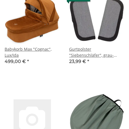
Babykorb Max "Cognac",
Gurtpolster
Lux/Ida
"Siebenschläfer", grau-
meliert
499,00 €
*
23,99 €
*