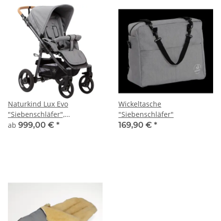
Naturkind Lux Evo
Wickeltasche
"Siebenschläfer",
"Siebenschläfer"
Sportwagen
ab
999,00 €
*
169,90 €
*