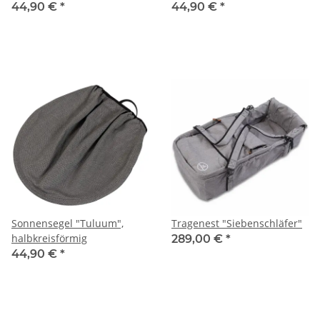
halbkreisförmig, grau-
44,90 €
*
44,90 €
*
meliert
Sonnensegel "Tuluum",
Tragenest "Siebenschläfer"
halbkreisförmig
289,00 €
*
44,90 €
*