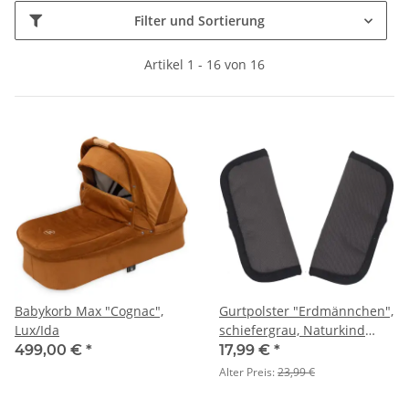
Filter und Sortierung
Artikel 1 - 16 von 16
Babykorb Max "Cognac",
Gurtpolster "Erdmännchen",
Lux/Ida
schiefergrau, Naturkind
Kinderwagen
499,00 €
*
17,99 €
*
Alter Preis:
23,99 €