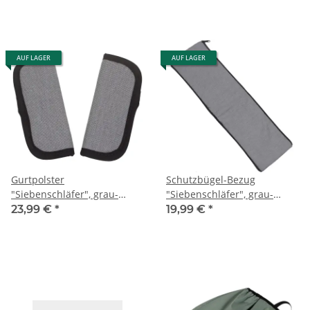
AUF LAGER
AUF LAGER
Gurtpolster
Schutzbügel-Bezug
"Siebenschläfer", grau-
"Siebenschläfer", grau-
meliert
meliert, Varius/Vita
23,99 €
*
19,99 €
*