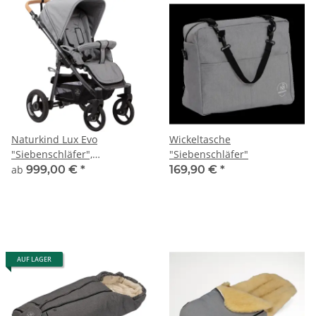
Naturkind Lux Evo
Wickeltasche
"Siebenschläfer",
"Siebenschläfer"
Sportwagen
ab
999,00 €
*
169,90 €
*
AUF LAGER