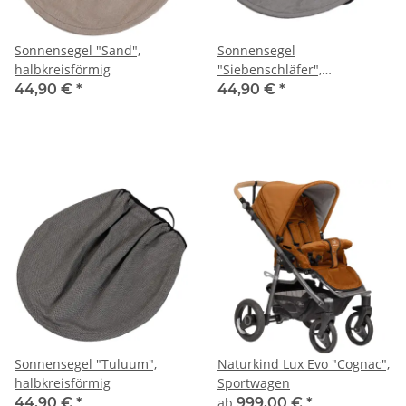
Sonnensegel "Sand",
Sonnensegel
halbkreisförmig
"Siebenschläfer",
halbkreisförmig, grau-
44,90 €
*
44,90 €
*
meliert
Sonnensegel "Tuluum",
Naturkind Lux Evo "Cognac",
halbkreisförmig
Sportwagen
44,90 €
*
ab
999,00 €
*