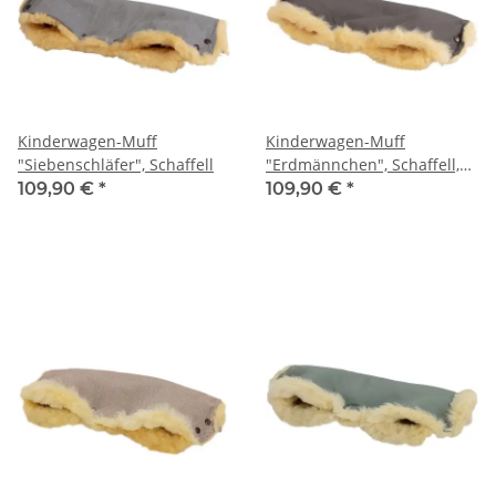
Kinderwagen-Muff
Kinderwagen-Muff
"Siebenschläfer", Schaffell
"Erdmännchen", Schaffell,
Naturkind Kinderwagen
109,90 €
*
109,90 €
*