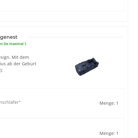
agenest
en Sie maximal 1.
esign. Mit dem
ius ab der Geburt
):
nschläfer"
Menge: 1
"
Menge: 1