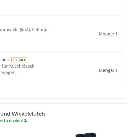
umwolle (kbA), Füllung:
Menge: 1
eliert
+39,90 €
 für Kuschelsack
Menge: 1
derwagen
 und Wickelclutch
en Sie maximal 2.