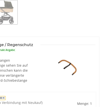
ge / Regenschutz
nale Angabe
langen
nge sehen Sie auf
Menschen kann die
ese verlängerte
ard-Schiebestange
90 €
n Verbindung mit Neukauf)
Menge: 1