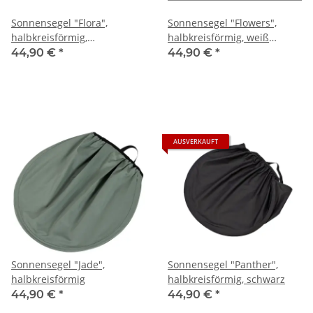
Sonnensegel "Flora",
Sonnensegel "Flowers",
halbkreisförmig,
halbkreisförmig, weiß
Blumenmuster
bedruckt
44,90 €
*
44,90 €
*
AUSVERKAUFT
Sonnensegel "Jade",
Sonnensegel "Panther",
halbkreisförmig
halbkreisförmig, schwarz
44,90 €
*
44,90 €
*