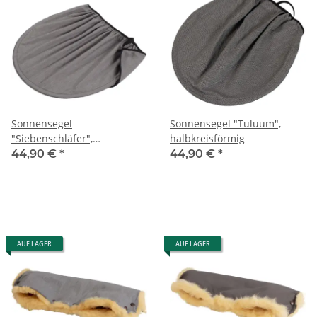
Sonnensegel
Sonnensegel "Tuluum",
"Siebenschläfer",
halbkreisförmig
halbkreisförmig, grau-
44,90 €
*
44,90 €
*
meliert
AUF LAGER
AUF LAGER