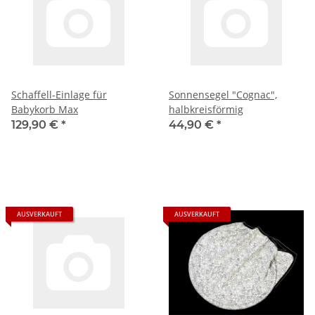
Schaffell-Einlage für
Sonnensegel "Cognac",
Babykorb Max
halbkreisförmig
129,90 €
*
44,90 €
*
AUSVERKAUFT
AUSVERKAUFT