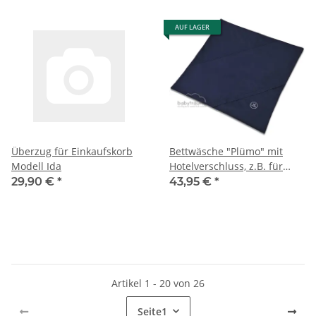
AUF LAGER
Überzug für Einkaufskorb
Bettwäsche "Plümo" mit
Modell Ida
Hotelverschluss, z.B. für
Kinderwagen-Plümo, 100%
29,90 €
*
43,95 €
*
Baumwolle (kbA), eine Seite
farbig zum Wenden, Größe
80x80 cm²
Artikel 1 - 20 von 26
Seite
1