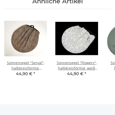
Ähnliche Artikel
Sonnensegel "Serval",
Sonnensegel "Flowers",
So
halbkreisförmig,
halbkreisförmig, weiß
bedruckt
bedruckt
44,90 €
*
44,90 €
*