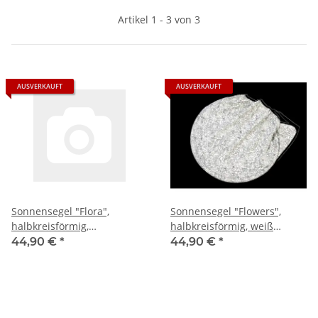
Artikel 1 - 3 von 3
AUSVERKAUFT
AUSVERKAUFT
Sonnensegel "Flora",
Sonnensegel "Flowers",
halbkreisförmig,
halbkreisförmig, weiß
Blumenmuster
bedruckt
44,90 €
*
44,90 €
*