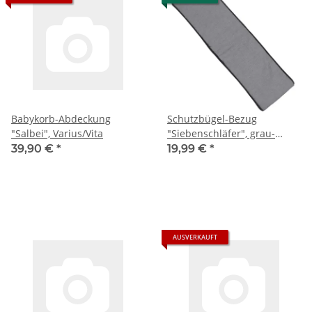
Babykorb-Abdeckung
Schutzbügel-Bezug
"Salbei", Varius/Vita
"Siebenschläfer", grau-
meliert, Varius/Vita
39,90 €
*
19,99 €
*
AUSVERKAUFT