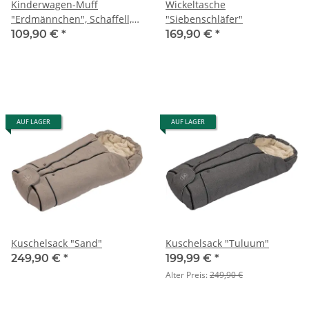
Kinderwagen-Muff
Wickeltasche
"Erdmännchen", Schaffell,
"Siebenschläfer"
Naturkind Kinderwagen
109,90 €
*
169,90 €
*
AUF LAGER
AUF LAGER
Kuschelsack "Sand"
Kuschelsack "Tuluum"
249,90 €
*
199,99 €
*
Alter Preis:
249,90 €