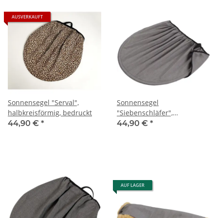
AUSVERKAUFT
Sonnensegel "Serval",
Sonnensegel
halbkreisförmig, bedruckt
"Siebenschläfer",
halbkreisförmig, grau-
44,90 €
*
44,90 €
*
meliert
AUF LAGER