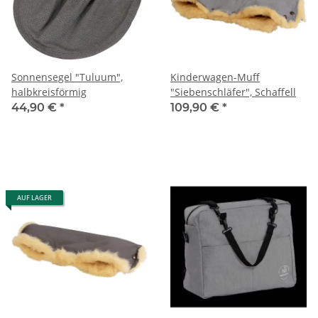
Sonnensegel "Tuluum",
Kinderwagen-Muff
halbkreisförmig
"Siebenschläfer", Schaffell
44,90 €
*
109,90 €
*
AUF LAGER