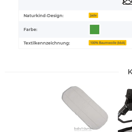
Naturkind-Design:
Jade
Farbe:
Textilkennzeichnung:
100% Baumwolle (kbA)
K