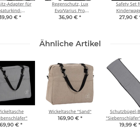
itz-Adapter für
Regenschutz, Lux
Safety Set 
Naturkind-
Evo/Varius Pro,
Kinderwag
rwagen Lux und
transparent
39,90 €
*
36,90 €
*
27,90 €
, u.a. passend
si, Cybex, Kiddy
Ähnliche Artikel
ickeltasche
Wickeltasche "Sand"
Schutzbügel-
ebenschläfer"
"Siebenschläfer"
169,90 €
*
meliert, Varius
169,90 €
*
19,99 €