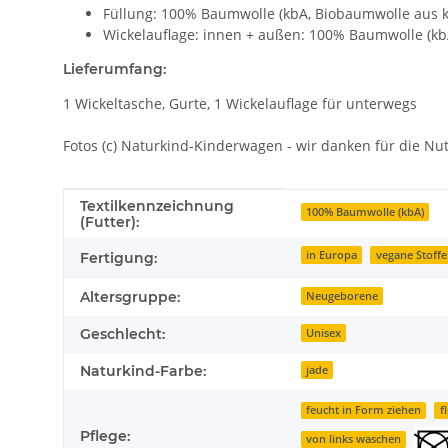
Füllung: 100% Baumwolle (kbA, Biobaumwolle aus k
Wickelauflage: innen + außen: 100% Baumwolle (kb
Lieferumfang:
1 Wickeltasche, Gurte, 1 Wickelauflage für unterwegs
Fotos (c) Naturkind-Kinderwagen - wir danken für die Nu
Produkteigenschaft
Wert
Textilkennzeichnung
100% Baumwolle (kbA)
(Futter):
in Europa
vegane Stoffe
Fertigung:
Altersgruppe:
Neugeborene
Geschlecht:
Unisex
Naturkind-Farbe:
jade
feucht in Form ziehen
f
Pflege:
von links waschen