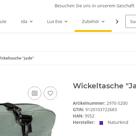
Besuchen Sie uns in unserem Geschäft 
ule
Ida
Lux Evo
Zubehör
Ersatzte
ickeltasche "Jade"
Wickeltasche "J
Artikelnummer:
2970-5200
GTIN:
9120103722683
HAN:
9552
Hersteller:
Naturkind