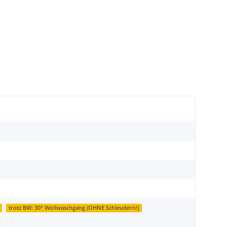
trotz BW: 30° Wollwaschgang (OHNE Schleudern!)