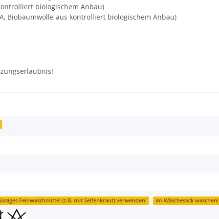
ontrolliert biologischem Anbau)
A, Biobaumwolle aus kontrolliert biologischem Anbau)
tzungserlaubnis!
lüssiges Feinwaschmittel (z.B. mit Seifenkraut) verwenden!
im Wäschesack waschen!