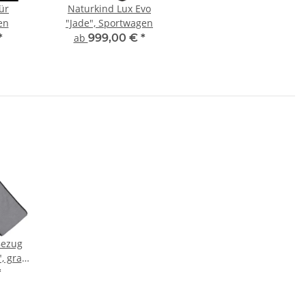
für
Naturkind Lux Evo
en
"Jade", Sportwagen
*
ab
999,00 €
*
Bezug
, grau-
/Vita
*