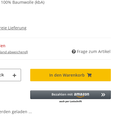
, 100% Baumwolle (kbA)
reie Lieferung
den
Frage zum Artikel
sland abweichend)
ck
In den Warenkorb
den geladen ...