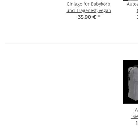
Einlage für Babykorb
Autos
und Tragenest, vegan
Kinde
35,90 €
*
Ida
MaxiCo
W
"Si