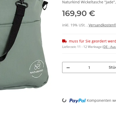
Naturkind Wickeltasche "Jade"
169,90 €
inkl. 19% USt. ,
Versandkostenf
muss für Sie geordert wer
Lieferzeit:
11 - 12 Werktage
(DE - Au
Stü
Komponenten wer
Loading...