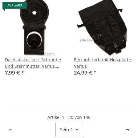
AUF LAGER
Dachstecker inkl. Schraube
Einkaufskorb mit Holzplatte,
und Sternmutter, Varius,
Varius
Vita, Terra plus
7,99 €
*
24,99 €
*
Artikel 1 - 20 von 140
Seite
1