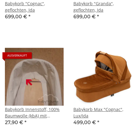
Babykorb "Cognac",
Babykorb "Granda",
geflochten, Ida
geflochten, Ida
699,00 €
*
699,00 €
*
AUSVERKAUFT
Babykorb Innenstoff, 100%
Babykorb Max "Cognac",
Baumwolle (kbA) mit
Lux/Ida
Spannrand am oberen
27,90 €
*
499,00 €
*
Rand, naturfarben