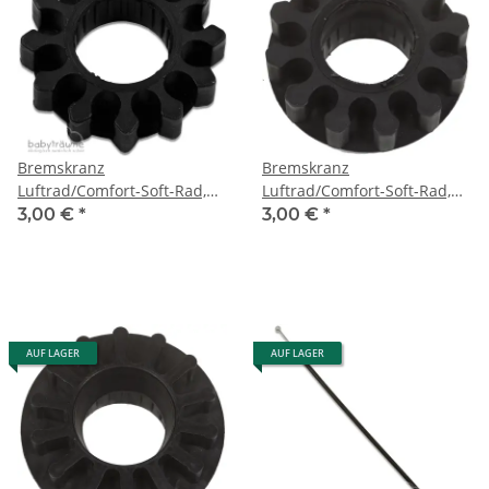
Bremskranz
Bremskranz
Luftrad/Comfort-Soft-Rad,
Luftrad/Comfort-Soft-Rad,
Varius/Lux
Vita
3,00 €
*
3,00 €
*
AUF LAGER
AUF LAGER