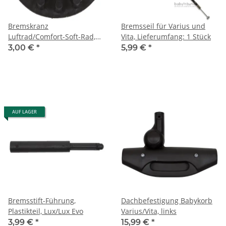
Bremskranz
Bremsseil für Varius und
Luftrad/Comfort-Soft-Rad,
Vita, Lieferumfang: 1 Stück
Vita (Version 1)
3,00 €
*
5,99 €
*
AUF LAGER
Bremsstift-Führung,
Dachbefestigung Babykorb
Plastikteil, Lux/Lux Evo
Varius/Vita, links
3,99 €
*
15,99 €
*