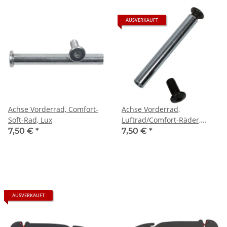
AUSVERKAUFT
Achse Vorderrad, Comfort-
Achse Vorderrad,
Soft-Rad, Lux
Luftrad/Comfort-Räder,
Varius
7,50 €
*
7,50 €
*
AUSVERKAUFT