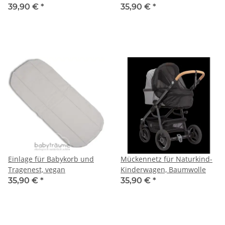
meliert
39,90 €
*
35,90 €
*
Einlage für Babykorb und
Mückennetz für Naturkind-
Tragenest, vegan
Kinderwagen, Baumwolle
35,90 €
*
35,90 €
*