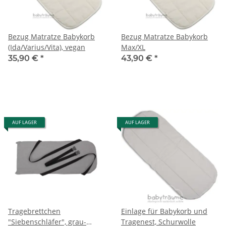
Bezug Matratze Babykorb
Bezug Matratze Babykorb
(Ida/Varius/Vita), vegan
Max/XL
35,90 €
*
43,90 €
*
AUF LAGER
AUF LAGER
Tragebrettchen
Einlage für Babykorb und
"Siebenschläfer", grau-
Tragenest, Schurwolle