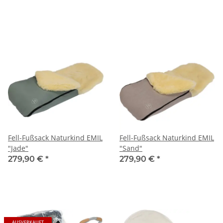
farbig zum Wenden, Größe
80x80 cm²
Fell-Fußsack Naturkind EMIL
Fell-Fußsack Naturkind EMIL
"Jade"
"Sand"
279,90 €
*
279,90 €
*
AUSVERKAUFT