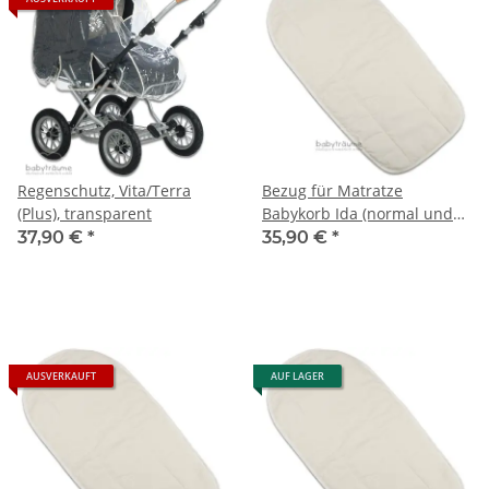
Regenschutz, Vita/Terra
Bezug für Matratze
(Plus), transparent
Babykorb Ida (normal und
geflochten), Varius/Vita
37,90 €
*
35,90 €
*
AUSVERKAUFT
AUF LAGER