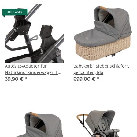
AUF LAGER
Autositz-Adapter für
Babykorb "Siebenschläfer",
Naturkind-Kinderwagen Lux
geflochten, Ida
und Ida, u.a. passend
39,90 €
*
699,00 €
*
MaxiCosi, Cybex, Kiddy