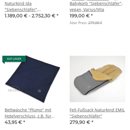
Naturkind Ida
Babykorb "Siebenschläfer",
"Siebenschläfer",
vegan, Varius/Vita
Sportwagen, vegan
1.189,00 € -
2.752,30 €
*
199,00 €
*
Alter Preis:
279,00 €
AUF LAGER
Bettwäsche "Plümo" mit
Fell-Fußsack Naturkind EMIL
Hotelverschluss, z.B. für
"Siebenschläfer"
Kinderwagen-Plümo, 100%
43,95 €
*
279,90 €
*
Baumwolle (kbA), eine Seite