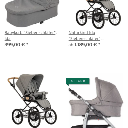
Babykorb "Siebenschläfer",
Naturkind Ida
Ida
"Siebenschläfer",
Sportwagen
399,00 €
*
ab
1.189,00 €
*
AUF LAGER